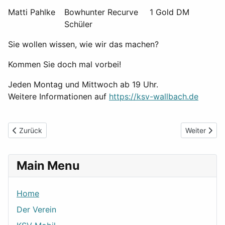
Matti Pahlke
Bowhunter Recurve
1 Gold DM
Schüler
Sie wollen wissen, wie wir das machen?
Kommen Sie doch mal vorbei!
Jeden Montag und Mittwoch ab 19 Uhr.
Weitere Informationen auf
https://ksv-wallbach.de
Vorheriger Beitrag: Sportlerehrung des Landkreises 2026
Nächster Be
Zurück
Weiter
Main Menu
Home
Der Verein