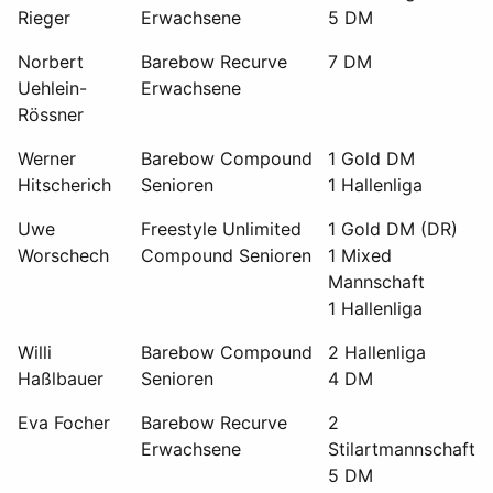
Rieger
Erwachsene
5 DM
Norbert
Barebow Recurve
7 DM
Uehlein-
Erwachsene
Rössner
Werner
Barebow Compound
1 Gold DM
Hitscherich
Senioren
1 Hallenliga
Uwe
Freestyle Unlimited
1 Gold DM (DR)
Worschech
Compound Senioren
1 Mixed
Mannschaft
1 Hallenliga
Willi
Barebow Compound
2 Hallenliga
Haßlbauer
Senioren
4 DM
Eva Focher
Barebow Recurve
2
Erwachsene
Stilartmannschaft
5 DM