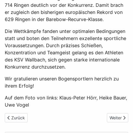
714 Ringen deutlich vor der Konkurrenz. Damit brach
er zugleich den bisherigen europäischen Rekord von
629 Ringen in der Barebow-Recurve-Klasse.
Die Wettkämpfe fanden unter optimalen Bedingungen
statt und boten den Teilnehmern exzellente sportliche
Voraussetzungen. Durch präzises Schießen,
Konzentration und Teamgeist gelang es den Athleten
des KSV Wallbach, sich gegen starke internationale
Konkurrenz durchzusetzen.
Wir gratulieren unseren Bogensportlern herzlich zu
ihrem Erfolg!
Auf dem Foto von links: Klaus-Peter Hörr, Heike Bauer,
Uwe Vogel
Vorheriger Beitrag: Das Fähnlein der siebzehn Aufrechten
Nächster Be
Zurück
Weiter